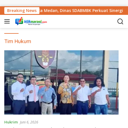
Langsung ke konten
 Infrastruktur Kota Medan, Dinas SDABMBK Perkuat Sinergi d
Breaking News
Tim Hukum
Hukrim
Juni 6, 2026